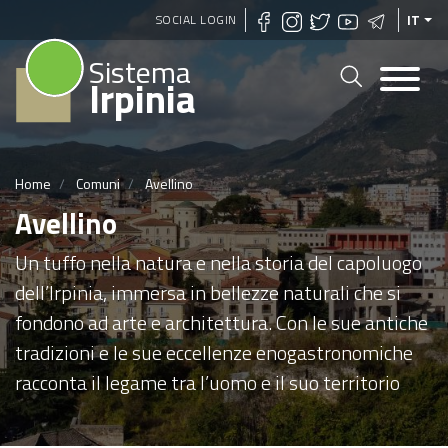
Salta
SOCIAL LOGIN
IT
al
Sistema
contenuto
Irpinia
principale
Home
Comuni
Avellino
Avellino
Un tuffo nella natura e nella storia del capoluogo
dell’Irpinia, immersa in bellezze naturali che si
fondono ad arte e architettura. Con le sue antiche
tradizioni e le sue eccellenze enogastronomiche
racconta il legame tra l’uomo e il suo territorio