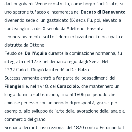
dai Longobardi. Venne ricostruita, come borgo fortificato, su
uno sperone tufaceo e incamerata nel
Ducato di Benevento
,
divenendo sede di un gastaldato (IX sec.). Fu, poi, elevato a
contea agli inizi del X secolo da Adelferio. Passata
temporaneamente sotto il dominio bizantino, fu occupata e
distrutta da Ottone I.
Feudo dei
Dall'Aquila
durante la dominazione normanna, fu
integrata nel 1223 nel demanio regio dagli Svevi. Nel
1272 Carlo I d'Angiò la infeudò ai Del Balzo.
Successivamente entrò a far parte dei possedimenti dei
Filangieri
e, nel 1418, dei
Caracciolo
, che mantennero un
lungo dominio sul territorio, fino al 1806; un periodo che
coincise per esso con un periodo di prosperità, grazie, per
esempio, allo sviluppo dell'arte della lavorazione della lana e al
commercio del grano.
Scenario dei moti insurrezionali del 1820 contro Ferdinando I