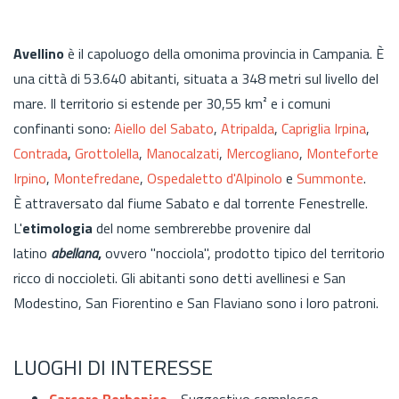
Avellino
è il capoluogo della omonima provincia in Campania. È
una città di 53.640 abitanti, situata a 348 metri sul livello del
mare. Il territorio si estende per 30,55 km² e i comuni
confinanti sono:
Aiello del Sabato
,
Atripalda
,
Capriglia Irpina
,
Contrada
,
Grottolella
,
Manocalzati
,
Mercogliano
,
Monteforte
Irpino
,
Montefredane
,
Ospedaletto d'Alpinolo
e
Summonte
.
È attraversato dal fiume Sabato e dal torrente Fenestrelle.
L'
etimologia
del nome sembrerebbe provenire dal
latino
abellana
,
ovvero "nocciola", prodotto tipico del territorio
ricco di noccioleti. Gli abitanti sono detti avellinesi e San
Modestino, San Fiorentino e San Flaviano sono i loro patroni.
LUOGHI DI INTERESSE
Carcere Borbonico
- Suggestivo complesso