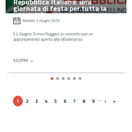
Repubblica Italiana: una
giornata di festa per tutta la
comunità
Martedì, 2 Giugno 2026
Il 2 Giugno, Enrico Ruggeri, in concerto per un
appuntamento aperto alla cittadinanza
SCOPRI →
…
Next ›
Last »
1
2
3
4
5
6
7
8
9
›
»