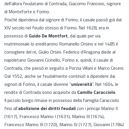
dell'allora feudatario di Contrada, Giacomo Francisio, signore
di Monteforte e Forino.
Poiché dipendeva dal signore di Forino, il casale passò già dal
XIV secolo nel feudo stesso di Forino. Nel 1628, era in
possesso di
Guido De Montfort
, dal quale per via
matrimoniale lo ereditarono Romanello Orsino e nel 1485 il
consigliere del re, Giulio Orsini. Federico d'Aragona diede al
napoletano Giovanni Cicinello, Forino e, quindi, il casale di
Contrada, che passò in seguito a Porzia Villani e Marco Cecere.
Dal 1552, anche se feudalmente continuò a dipendere dai
signori di Forino, il casale divenne “
università
”. Nel 1604, le
rendite di Contrada sono acquisite da
Camillo Caracciolo
.
Il piccolo borgo rimase in possesso della famiglia Caracciolo
fino all'
abolizione dei diritti feudali
con i principi Marino II
(1617), Francesco Marino I (1631), Marino III (1674),
Francesco Marino III (1720), Marino IV (1727), Giovanni (1784)