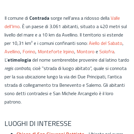
Il comune di
Contrada
sorge nell'area a ridosso della
Valle
dell'Irno
. È un paese di 3.061 abitanti, situato a 420 metri sul
livello del mare e a 10 km da Avellino. Il territorio si estende
per 10,31 km² e i comuni confinanti sono:
Aiello del Sabato
,
Avellino
,
Forino
,
Monteforte Irpino
,
Montoro
e
Solofra
.
L'
etimologia
del nome sembrerebbe provenire dal latino tardo
regis contrata
, cioè "strada di luogo abitato", quale si connota
per la sua ubicazione lungo la via dei Due Principati, l’antica
strada di collegamento tra Benevento e Salerno. Gli abitanti
sono detti contradesi e San Michele Arcangelo è il loro
patrono.
LUOGHI DI INTERESSE
Chiesa di San Giovanni Battista
- Ubicata nel cuore