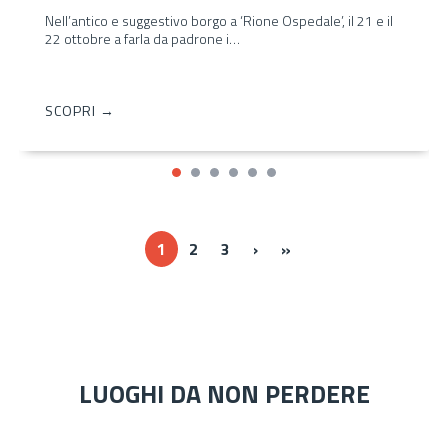
Nell’antico e suggestivo borgo a ‘Rione Ospedale’, il 21 e il
22 ottobre a farla da padrone i…
SCOPRI →
Next ›
Last »
1
2
3
›
»
LUOGHI DA NON PERDERE