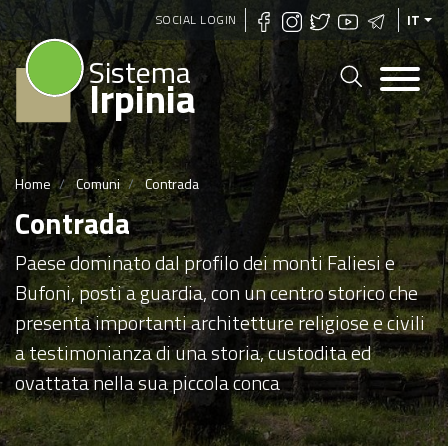
Salta
SOCIAL LOGIN
IT
al
Sistema
contenuto
Irpinia
principale
Home
Comuni
Contrada
Contrada
Paese dominato dal profilo dei monti Faliesi e
Bufoni, posti a guardia, con un centro storico che
presenta importanti architetture religiose e civili
a testimonianza di una storia, custodita ed
ovattata nella sua piccola conca