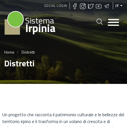
Salta
SOCIAL LOGIN
IT
al
Sistema
contenuto
Irpinia
principale
Home
Distretti
Distretti
Un progetto che racconta il patrimonio culturale e le bellezze del
territorio irpino e li trasforma in un volano di crescita e di