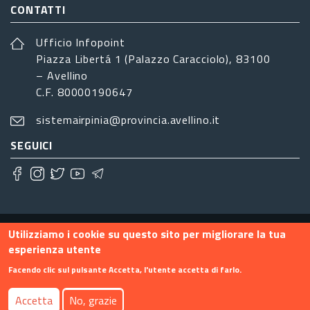
CONTATTI
Ufficio Infopoint
Piazza Libertá 1 (Palazzo Caracciolo), 83100
– Avellino
C.F. 80000190647
sistemairpinia@provincia.avellino.it
SEGUICI
Footer menu
Contatti
Info
Privacy
Utilizziamo i cookie su questo sito per migliorare la tua
esperienza utente
Facendo clic sul pulsante Accetta, l'utente accetta di farlo.
Accetta
No, grazie