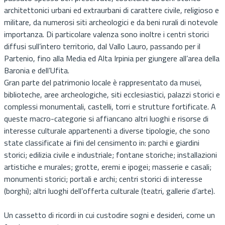
architettonici urbani ed extraurbani di carattere civile, religioso e
militare, da numerosi siti archeologici e da beni rurali di notevole
importanza. Di particolare valenza sono inoltre i centri storici
diffusi sull’intero territorio, dal Vallo Lauro, passando per il
Partenio, fino alla Media ed Alta Irpinia per giungere all’area della
Baronia e dell’Ufita.
Gran parte del patrimonio locale è rappresentato da musei,
biblioteche, aree archeologiche, siti ecclesiastici, palazzi storici e
complessi monumentali, castelli, torri e strutture fortificate. A
queste macro-categorie si affiancano altri luoghi e risorse di
interesse culturale appartenenti a diverse tipologie, che sono
state classificate ai fini del censimento in: parchi e giardini
storici; edilizia civile e industriale; fontane storiche; installazioni
artistiche e murales; grotte, eremi e ipogei; masserie e casali;
monumenti storici; portali e archi; centri storici di interesse
(borghi); altri luoghi dell’offerta culturale (teatri, gallerie d’arte).
Un cassetto di ricordi in cui custodire sogni e desideri, come un