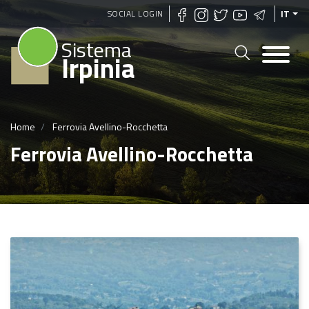
Salta
SOCIAL LOGIN
IT
al
Sistema
contenuto
Irpinia
principale
Home
Ferrovia Avellino-Rocchetta
Ferrovia Avellino-Rocchetta