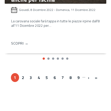
Giovedì, 8 Dicembre 2022
-
Domenica, 11 Dicembre 2022
La carovana sociale farà tappa in tutte le piazze irpine dall'8
all'11 Dicembre 2022 per…
SCOPRI →
…
Next ›
Last »
1
2
3
4
5
6
7
8
9
›
»