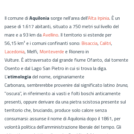
Il comune di
Aquilonia
sorge nell'area dell'
Alta Irpinia
. È un
paese di 1.617 abitanti, situato a 750 metri sul livello del
mare e a 93 km da
Avellino
. Il territorio si estende per
56,15 km² e i comuni confinanti sono:
Bisaccia
,
Calitri
,
Lacedonia
, Melfi,
Monteverde
e Rionero in
Vulture. È attraversato dal grande fiume Ofanto, dal torrente
Osento e dal Lago San Pietro in cui si trova la diga.
L'
etimologia
del nome, originariamente
Carbonara, sembrerebbe provenire dal significato latino
bruna
,
"oscura", in riferimento ai vasti e folti boschi anticamente
presenti, oppure derivare da una pietra scistosa presente sul
territorio che, bruciando, produce solo calore senza
consumarsi: assunse il nome di Aquilonia dopo il 1861, per
volontà politica dell'amministrazione liberale del tempo. Gli