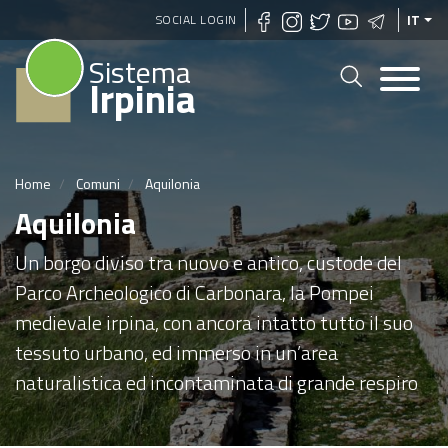
Salta
SOCIAL LOGIN
IT
al
Sistema
contenuto
Irpinia
principale
Home
Comuni
Aquilonia
Aquilonia
Un borgo diviso tra nuovo e antico, custode del
Parco Archeologico di Carbonara, la Pompei
medievale irpina, con ancora intatto tutto il suo
tessuto urbano, ed immerso in un’area
naturalistica ed incontaminata di grande respiro