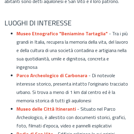
abitanti sono detti aquilonesi e San Vito è il loro patrono.
LUOGHI DI INTERESSE
Museo Etnografico
"Beniamino Tartaglia"
- Tra i più
grandi in Italia, recupera la memoria della vita, del lavoro
e della cultura di una società contadina e artigiana nella
sua quotidianità, umile e dignitosa, concreta e
ingegnosa
Parco Archeologico
di Carbonara
- Di notevole
interesse storico, presenta intatto l'originario tracciato
urbano. Si trova a meno di 1 km dal centro ed è la
memoria storica di tutti gli aquilonesi
Museo delle Città Itineranti
- Situato nel Parco
Archeologico, è allestito con documenti storici, grafici,
foto, filmati d’epoca, video e pannelli esplicativi
Badia di San Vito
- Edificio religioso le cui origini