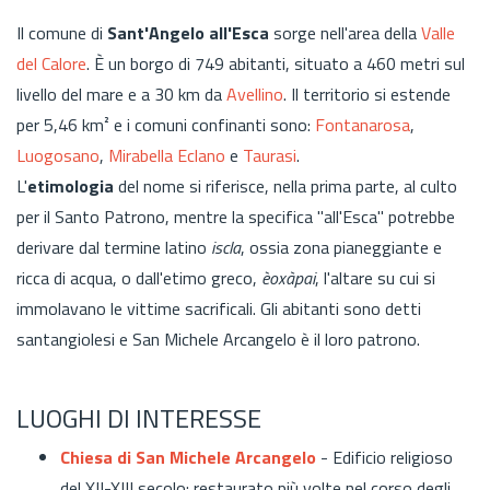
Il comune di
Sant'Angelo all'Esca
sorge nell'area della
Valle
del Calore
. È un borgo di 749 abitanti, situato a 460 metri sul
livello del mare e a 30 km da
Avellino
. Il territorio si estende
per 5,46 km² e i comuni confinanti sono:
Fontanarosa
,
Luogosano
,
Mirabella Eclano
e
Taurasi
.
L'
etimologia
del nome si riferisce, nella prima parte, al culto
per il Santo Patrono, mentre la specifica "all'Esca" potrebbe
derivare dal termine latino
iscla
, ossia zona pianeggiante e
ricca di acqua, o dall'etimo greco,
èoxàpai
, l'altare su cui si
immolavano le vittime sacrificali. Gli abitanti sono detti
santangiolesi e San Michele Arcangelo è il loro patrono.
LUOGHI DI INTERESSE
Chiesa di San Michele Arcangelo
- Edificio religioso
del XII-XIII secolo: restaurato più volte nel corso degli