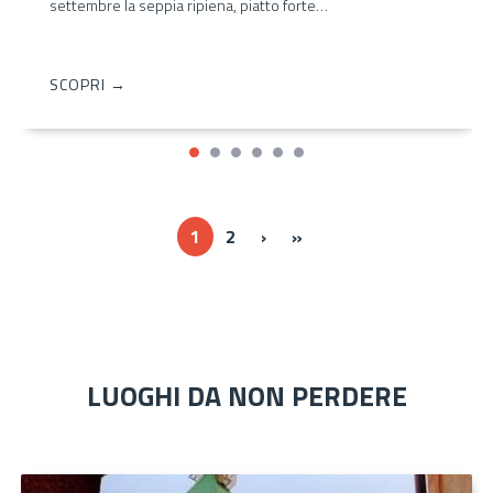
settembre la seppia ripiena, piatto forte…
SCOPRI →
Next ›
Last »
1
2
›
»
LUOGHI DA NON PERDERE