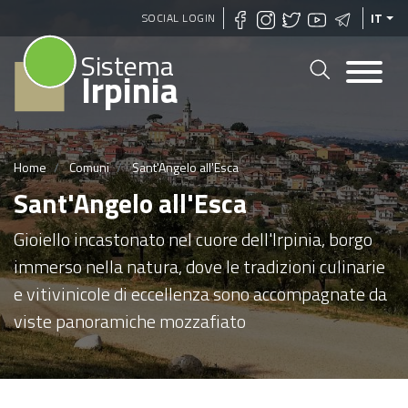
Salta
SOCIAL LOGIN
IT
al
Sistema
contenuto
Irpinia
principale
Home
Comuni
Sant'Angelo all'Esca
Sant'Angelo all'Esca
Gioiello incastonato nel cuore dell'Irpinia, borgo
immerso nella natura, dove le tradizioni culinarie
e vitivinicole di eccellenza sono accompagnate da
viste panoramiche mozzafiato