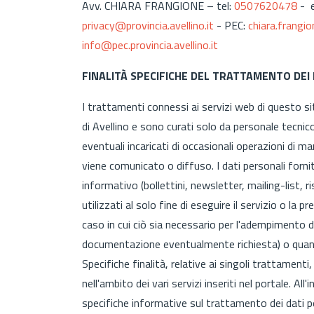
Avv. CHIARA FRANGIONE – tel:
0507620478
- e
privacy@provincia.avellino.it
- PEC:
chiara.frangi
info@pec.provincia.avellino.it
FINALITÀ SPECIFICHE DEL TRATTAMENTO DEI
I trattamenti connessi ai servizi web di questo s
di Avellino e sono curati solo da personale tecnic
eventuali incaricati di occasionali operazioni di
viene comunicato o diffuso. I dati personali forniti
informativo (bollettini, newsletter, mailing-list, r
utilizzati al solo fine di eseguire il servizio o la
caso in cui ciò sia necessario per l'adempimento del
documentazione eventualmente richiesta) o quand
Specifiche finalità, relative ai singoli trattament
nell'ambito dei vari servizi inseriti nel portale. All'
specifiche informative sul trattamento dei dati per