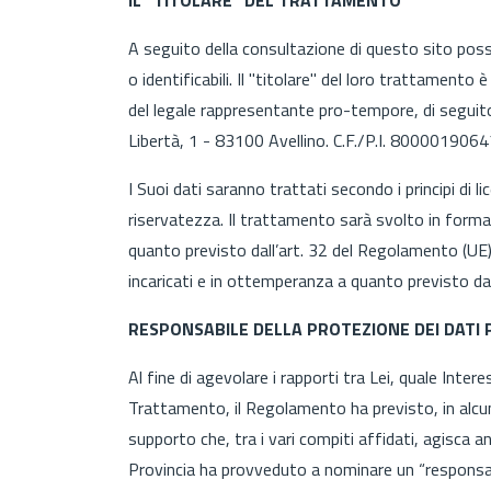
A seguito della consultazione di questo sito posso
o identificabili. Il "titolare" del loro trattamento è
del legale rappresentante pro-tempore, di seguito, 
Libertà, 1 - 83100 Avellino. C.F./P.I. 8000019064
I Suoi dati saranno trattati secondo i principi di l
riservatezza. Il trattamento sarà svolto in form
quanto previsto dall’art. 32 del Regolamento (U
incaricati e in ottemperanza a quanto previsto d
RESPONSABILE DELLA PROTEZIONE DEI DATI 
Al fine di agevolare i rapporti tra Lei, quale Intere
Trattamento, il Regolamento ha previsto, in alcuni 
supporto che, tra i vari compiti affidati, agisca 
Provincia ha provveduto a nominare un “responsabi