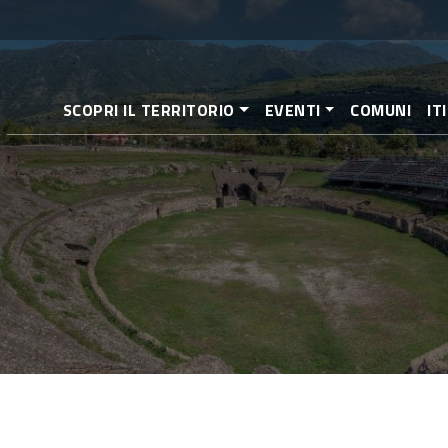
Salta
al
contenuto
principale
SCOPRI IL TERRITORIO
EVENTI
COMUNI
IT