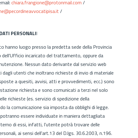
mail:
chiara.frangione@protonmail.com
/
one@pecordineavvocatipisa.it
/
 DATI PERSONALI
I
ito hanno luogo presso la predetta sede della Provincia
o dell'Ufficio incaricato del trattamento, oppure da
 manutenzione. Nessun dato derivante dal servizio web
 dagli utenti che inoltrano richieste di invio di materiale
isposte a quesiti, avvisi, atti e provvedimenti, ecc.) sono
 prestazione richiesta e sono comunicati a terzi nel solo
le richieste (es. servizio di spedizione della
o la comunicazione sia imposta da obblighi di legge.
i, potranno essere individuate in maniera dettagliata
interno di essi, infatti, l'utente potrà trovare delle
sonali, ai sensi dell'art.13 del D.lgs. 30.6.2003, n.196.