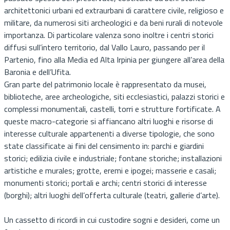
architettonici urbani ed extraurbani di carattere civile, religioso e
militare, da numerosi siti archeologici e da beni rurali di notevole
importanza. Di particolare valenza sono inoltre i centri storici
diffusi sull’intero territorio, dal Vallo Lauro, passando per il
Partenio, fino alla Media ed Alta Irpinia per giungere all’area della
Baronia e dell’Ufita.
Gran parte del patrimonio locale è rappresentato da musei,
biblioteche, aree archeologiche, siti ecclesiastici, palazzi storici e
complessi monumentali, castelli, torri e strutture fortificate. A
queste macro-categorie si affiancano altri luoghi e risorse di
interesse culturale appartenenti a diverse tipologie, che sono
state classificate ai fini del censimento in: parchi e giardini
storici; edilizia civile e industriale; fontane storiche; installazioni
artistiche e murales; grotte, eremi e ipogei; masserie e casali;
monumenti storici; portali e archi; centri storici di interesse
(borghi); altri luoghi dell’offerta culturale (teatri, gallerie d’arte).
Un cassetto di ricordi in cui custodire sogni e desideri, come un