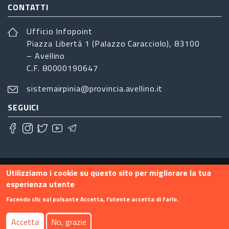
CONTATTI
Ufficio Infopoint
Piazza Libertá 1 (Palazzo Caracciolo), 83100
– Avellino
C.F. 80000190647
sistemairpinia@provincia.avellino.it
SEGUICI
Footer menu
Contatti
Info
Privacy
Utilizziamo i cookie su questo sito per migliorare la tua
esperienza utente
Facendo clic sul pulsante Accetta, l'utente accetta di farlo.
Accetta
No, grazie