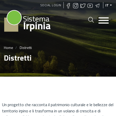
Salta
SOCIAL LOGIN
IT
al
Sistema
contenuto
Irpinia
principale
Home
Distretti
Distretti
Un progetto che racconta il patrimonio culturale e le bellezze del
territorio irpino e li trasforma in un volano di crescita e di