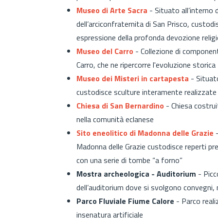
Museo di Arte Sacra
- Situato a
ll’interno
dell’arciconfraternita di San Prisco, custod
espressione della profonda devozione relig
Museo del Carro
-
Collezione di componenti
Carro, che ne
ripercorre l'evoluzione storica
Museo dei Misteri in cartapesta
- Situat
custodisce sculture interamente realizzate
Chiesa di San Bernardino
-
Chiesa costrui
nella comunità eclanese
Sito eneolitico di Madonna delle Grazie
Madonna delle Grazie custodisce reperti prezi
con
una serie di tombe “a forno”
Mostra archeologica - Auditorium
- P
icc
dell’auditorium dove si svolgono convegni,
Parco Fluviale Fiume Calore
- Parco reali
insenatura artificiale