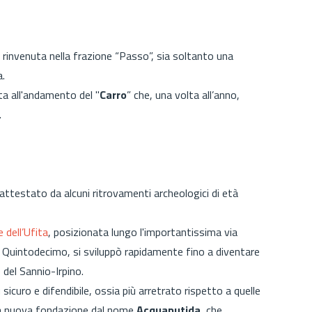
, rinvenuta nella frazione “Passo”, sia soltanto una
.
ta all'andamento del "
Carro
” che, una volta all’anno,
.
attestato da alcuni ritrovamenti archeologici di età
e dell’Ufita
, posizionata lungo l'importantissima
via
i Quintodecimo, si sviluppò rapidamente fino a diventare
 del Sannio-Irpino.
icuro e difendibile, ossia più arretrato rispetto a quelle
una nuova fondazione dal nome
Acquaputida
, che