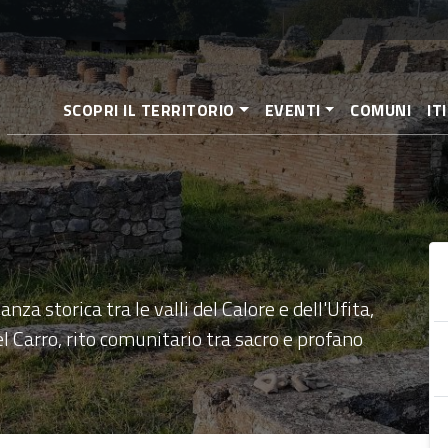
Salta
al
contenuto
principale
SCOPRI IL TERRITORIO
EVENTI
COMUNI
IT
anza storica tra le valli del Calore e dell'Ufita,
del Carro, rito comunitario tra sacro e profano