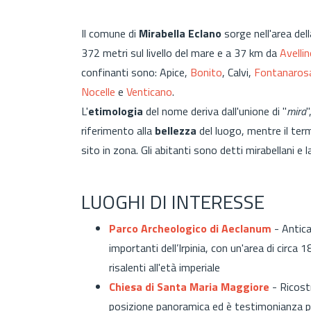
Il comune di
Mirabella Eclano
sorge nell'area del
372 metri sul livello del mare e a 37 km da
Avelli
confinanti sono: Apice,
Bonito
, Calvi,
Fontanaros
Nocelle
e
Venticano
.
L'
etimologia
del nome deriva dall'unione di "
mira
"
riferimento alla
bellezza
del luogo, mentre il term
sito in zona. Gli abitanti sono detti mirabellani e 
LUOGHI DI INTERESSE
Parco Archeologico di Aeclanum
- Antica
importanti dell’Irpinia, con un'area di circa 
risalenti all'età imperiale
Chiesa di Santa Maria Maggiore
- Ricostr
posizione panoramica ed è
testimonianza pr