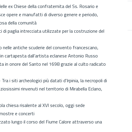
 delle ex Chiese della confraternita del Ss. Rosario e
isce opere e manufatti di diverso genere e periodo,
iosa della comunità
 di paglia intrecciata utilizzate per la costruzione del
o nelle antiche scuderie del convento francescano,
 in cartapesta dall’artista eclanese Antonio Russo
ta in onore del Santo nel 1698 grazie al culto radicato
-
Tra i siti archeologici più datati d'Irpinia, la necropoli di
osissimi rinvenuti nel territorio di Mirabella Eclano,
ola chiesa risalente al XVI secolo, oggi sede
 mostre e concerti
zzato lungo il corso del Fiume Calore attraverso una