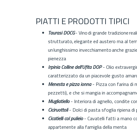
PIATTI E PRODOTTI TIPICI
Taurasi DOCG
- Vino di grande tradizione real
strutturato, elegante ed austero ma al tem
un lunghissimo invecchiamento anche grazie a
pienezza
Irpinia Colline dell'Ufita DOP
- Olio extravergi
caratterizzato da un piacevole gusto amar
Menesta e pizza ionna
- Pizza con farina di 
pezzetti), e che si mangia in accompagnam
Mugliatiello
- Interiora di agnello, condite c
Ciciruottoli
- Dolci di pasta sfoglia ripiena di
Cicatielli col puliei
o
- Cavatelli fatti a mano 
appartenente alla famiglia della menta