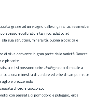
izzato grazie ad un vitigno dalle origini antichissime: ben
po stesso equilibrato e tannico; adatto ad
lla sua struttura, mineralità, buona alcolicità e
ne di oliva derivante in gran parte dalla varietà Ravece,
o e piccante
mais, a cui si possono unire
cìcoli
(grasso di maiale a
ento a una minestra di verdure ed erbe di campo miste
on aglio e prezzemolo
 passata di ceci e cioccolato
conditi con passata di pomodoro e puleggio, erba