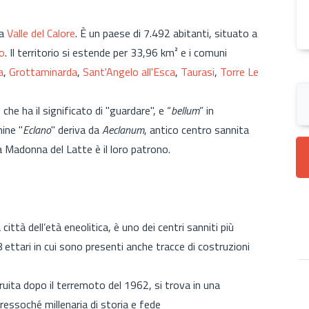
la
Valle del Calore
. È un paese di 7.492 abitanti, situato a
no
. Il territorio si estende per 33,96 km² e i comuni
a
,
Grottaminarda
,
Sant'Angelo all'Esca
,
Taurasi
,
Torre Le
, che ha il significato di "guardare", e “
bellum
” in
ine "
Eclano
" deriva da
Aeclanum
, antico centro sannita
la Madonna del Latte è il loro patrono.
 città dell’età eneolitica, è uno dei centri sanniti più
18 ettari in cui sono presenti anche tracce di costruzioni
uita dopo il terremoto del 1962, si trova in una
essoché millenaria di storia e fede