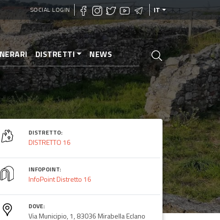
SOCIAL LOGIN
IT
INERARI
DISTRETTI
NEWS
DISTRETTO:
DISTRETTO 16
INFOPOINT:
InfoPoint Distretto 16
DOVE:
Via Municipio, 1, 83036 Mirabella Eclano