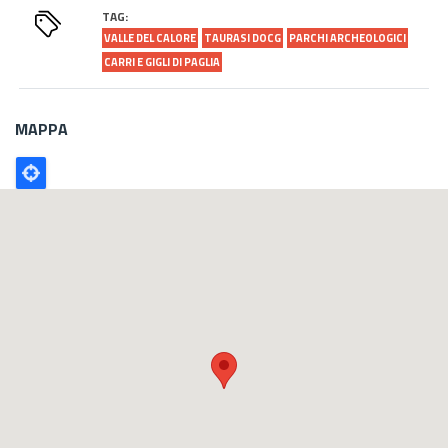
TAG:
VALLE DEL CALORE
TAURASI DOCG
PARCHI ARCHEOLOGICI
CARRI E GIGLI DI PAGLIA
MAPPA
Poligono
GEO