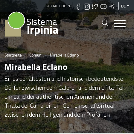
Direkt
SOCIAL LOGIN
DE
zum
Sistema
Inhalt
Irpinia
Startseite
Comuni
Mirabella Eclano
Mirabella Eclano
Eines der ältesten und historisch bedeutendsten
Dörfer zwischen dem Calore- und dem Ufita-Tal,
ein Land der authentischen Aromen und der
Tirata del Carro, einem Gemeinschaftsritual
zwischen dem Heiligen und dem Profanen