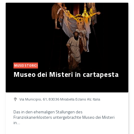
MUSEI STORICI
Museo dei Misteri in cartapesta
Via Municipio, 61, 83036 Mirabella Eclano AV, Italia
Das in den ehemaligen Stallungen des
Franziskanerklosters untergebrachte Museo dei Misteri
in…