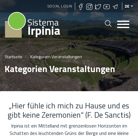
Direkt
SOCIAL LOGIN
DE
zum
Sistema
Inhalt
Irpinia
Startseite
Kategorien Veranstaltungen
Kategorien Veranstaltungen
„Hier fühle ich mich zu Hause und es
gibt keine Zeremonien“ (F. De Sanctis)
Irpinia ist ein Mittelland mit grenzenlosen Horizonten im
Schatten des leuchtenden Grüns der Berge und eine kleine