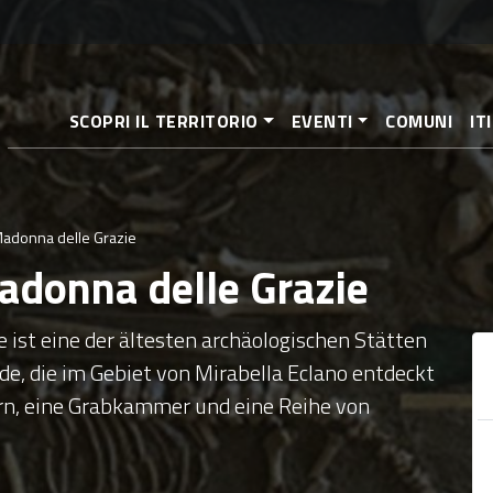
Direkt
zum
Inhalt
SCOPRI IL TERRITORIO
EVENTI
COMUNI
IT
 Madonna delle Grazie
Madonna delle Grazie
 ist eine der ältesten archäologischen Stätten
de, die im Gebiet von Mirabella Eclano entdeckt
rn, eine Grabkammer und eine Reihe von