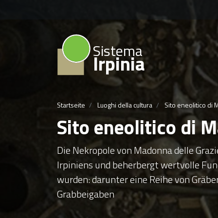
Sistema
Irpinia
Startseite
Luoghi della cultura
Sito eneolitico di
Sito eneolitico di 
Die Nekropole von Madonna delle Grazie
Irpiniens und beherbergt wertvolle Fun
wurden: darunter eine Reihe von Gräbe
Grabbeigaben