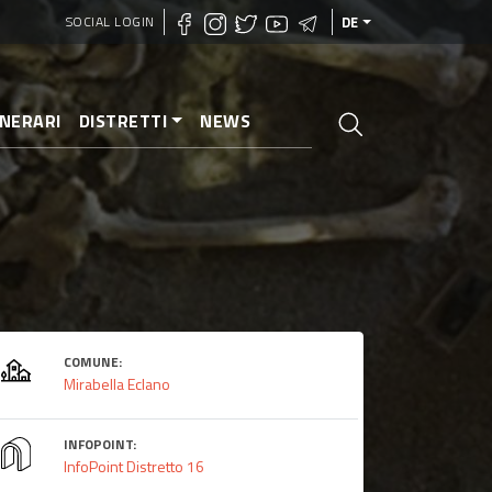
SOCIAL LOGIN
DE
INERARI
DISTRETTI
NEWS
COMUNE:
Mirabella Eclano
INFOPOINT:
InfoPoint Distretto 16