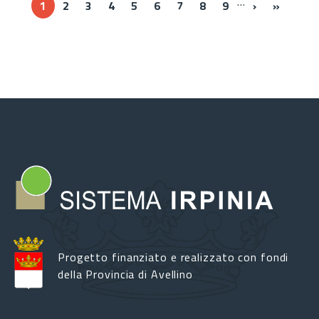
…
››
Ultima 
1
2
3
4
5
6
7
8
9
›
»
Progetto finanziato e realizzato con fondi
della Provincia di Avellino