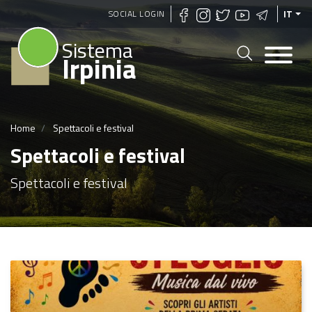
Salta
SOCIAL LOGIN
IT
al
Sistema
contenuto
Irpinia
principale
Home
Spettacoli e festival
Spettacoli e festival
Spettacoli e festival