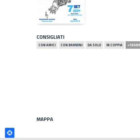
CONSIGLIATI
CON AMICI
CON BAMBINI
DA SOLO
IN COPPIA
<18 AN
MAPPA
Poligono
GEO