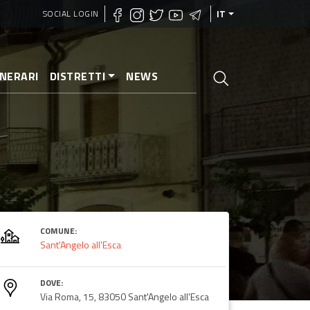
SOCIAL LOGIN
IT
INERARI
DISTRETTI
NEWS
COMUNE:
Sant'Angelo all'Esca
DOVE:
Via Roma, 15, 83050 Sant'Angelo all'Esca