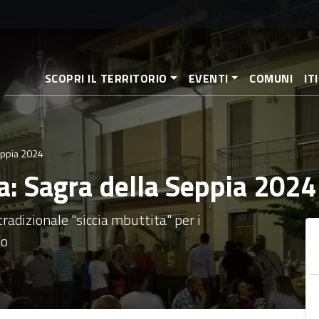
Salta
al
contenuto
principale
SCOPRI IL TERRITORIO
EVENTI
COMUNI
IT
Seppia 2024
a: Sagra della Seppia 2024
radizionale "siccia mbuttita" per i
lo