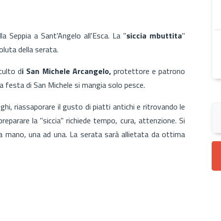
lla Seppia a Sant'Angelo all'Esca. La "
siccia mbuttita
"
luta della serata.
culto d
i San Michele Arcangelo,
protettore e patrono
lla festa di San Michele si mangia solo pesce.
hi, riassaporare il gusto di piatti antichi e ritrovando le
 preparare la "siccia" richiede tempo, cura, attenzione. Si
te a mano, una ad una. La serata sarà allietata da ottima