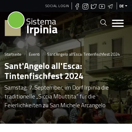
Direkt
SOCIAL LOGIN
DE
zum
Sistema
Inhalt
Irpinia
Startseite
Eventi
Sant'Angelo all'Esca: Tintenfischfest 2024
Sant'Angelo all'Esca:
Tintenfischfest 2024
Samstag, 7. September, im Dorf Irpinia die
traditionelle „Siccia Mbuttita“ für die
Feierlichkeiten zu San Michele Arcangelo