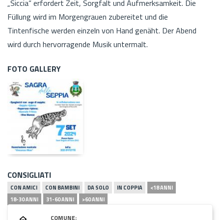
„Siccia“ erfordert Zeit, Sorgfalt und Aufmerksamkeit. Die
Füllung wird im Morgengrauen zubereitet und die
Tintenfische werden einzeln von Hand genäht. Der Abend
wird durch hervorragende Musik untermalt.
FOTO GALLERY
CONSIGLIATI
CON AMICI
CON BAMBINI
DA SOLO
IN COPPIA
<18 ANNI
18-30 ANNI
31-60 ANNI
>60 ANNI
COMUNE: