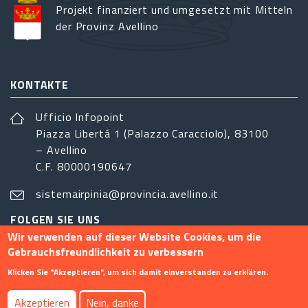
Projekt finanziert und umgesetzt mit Mitteln
der Provinz Avellino
KONTAKTE
Ufficio Infopoint
Piazza Libertá 1 (Palazzo Caracciolo), 83100
– Avellino
C.F. 80000190647
sistemairpinia@provincia.avellino.it
FOLGEN SIE UNS
Wir verwenden auf dieser Website Cookies, um die
Gebrauchsfreundlichkeit zu verbessern
Klicken Sie "Akzeptieren", um sich damit einverstanden zu erklären.
Footer menu
Akzeptieren
Nein, danke
Info
Kontakt
Privacy