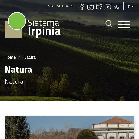
Salta
SOCIAL LOGIN
IT
al
Sistema
contenuto
Irpinia
principale
Home
Natura
Natura
Natura