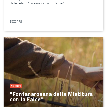
delle celebri “Lacrime di San Lorenzo”...
SCOPRI →
NATURA
"Fontanarosana della Mietitura
con la Falce"