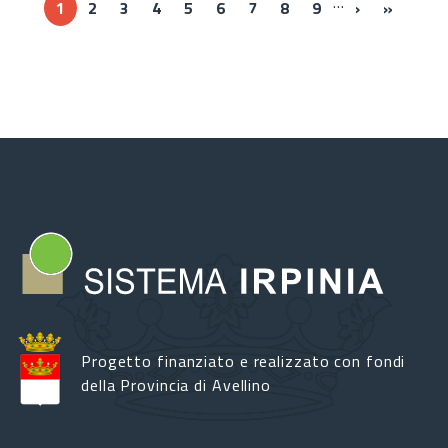
…
››
Ultima 
1
2
3
4
5
6
7
8
9
›
»
Progetto finanziato e realizzato con fondi
della Provincia di Avellino