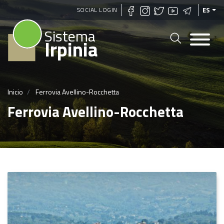
Pasar
SOCIAL LOGIN
ES
al
Sistema
contenido
Irpinia
principal
Inicio
Ferrovia Avellino-Rocchetta
Ferrovia Avellino-Rocchetta