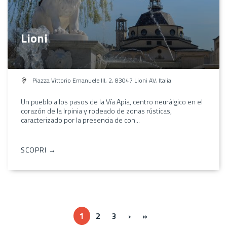
Lioni
Piazza Vittorio Emanuele III, 2, 83047 Lioni AV, Italia
Un pueblo a los pasos de la Vía Apia, centro neurálgico en el
corazón de la Irpinia y rodeado de zonas rústicas,
caracterizado por la presencia de con...
SCOPRI →
››
Ultima »
1
2
3
›
»