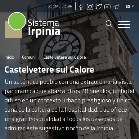
Pasar
SOCIAL LOGIN
ES
al
Sistema
contenido
Irpinia
principal
Inicio
Comuni
Castelvetere sul Calore
Castelvetere sul Calore
Un auténtico pueblo con una extraordinaria vista
panorámica que abarca otros 28 pueblos, un hotel
difuso en un contexto urbano prestigioso y único,
cuna de la cultura de la hospitalidad, que ofrece
una gran hospitalidad a todos los deseosos de
admirar este sugestivo rincón de la Irpinia.