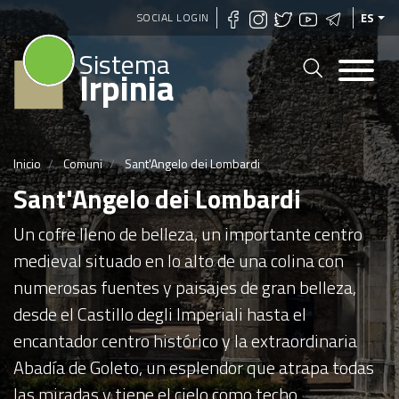
Pasar
SOCIAL LOGIN
ES
al
Sistema
contenido
Irpinia
principal
Inicio
Comuni
Sant'Angelo dei Lombardi
Sant'Angelo dei Lombardi
Un cofre lleno de belleza, un importante centro
medieval situado en lo alto de una colina con
numerosas fuentes y paisajes de gran belleza,
desde el Castillo degli Imperiali hasta el
encantador centro histórico y la extraordinaria
Abadía de Goleto, un esplendor que atrapa todas
las miradas y tiene el cielo como techo.