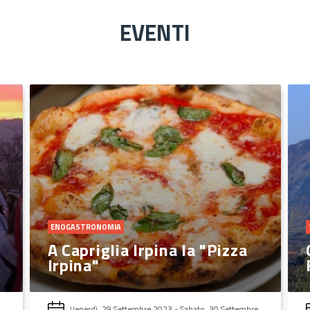
EVENTI
TRADIZIONI LOCALI
Capriglia Irpina celebra San
Felice da Cantalice
Sabato, 17 Maggio 2025
-
Domenica, 18 Maggio