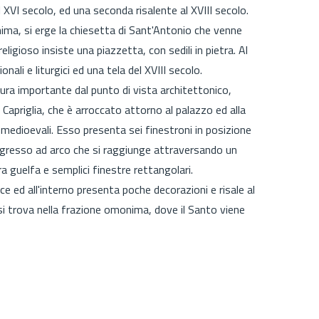
XVI secolo, ed una seconda risalente al XVIII secolo.
ma, si erge la chiesetta di Sant'Antonio che venne
religioso insiste una piazzetta, con sedili in pietra. Al
li e liturgici ed una tela del XVIII secolo.
tura importante dal punto di vista architettonico,
i Capriglia, che è arroccato attorno al palazzo ed alla
tti medioevali. Esso presenta sei finestroni in posizione
ingresso ad arco che si raggiunge attraversando un
a guelfa e semplici finestre rettangolari.
e ed all'interno presenta poche decorazioni e risale al
 si trova nella frazione omonima, dove il Santo viene