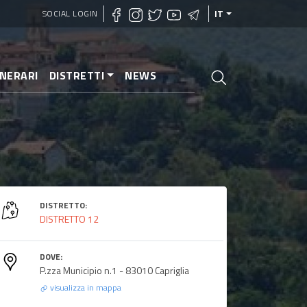
SOCIAL LOGIN
IT
INERARI
DISTRETTI
NEWS
DISTRETTO:
DISTRETTO 12
DOVE:
P.zza Municipio n.1 - 83010 Capriglia
visualizza in mappa