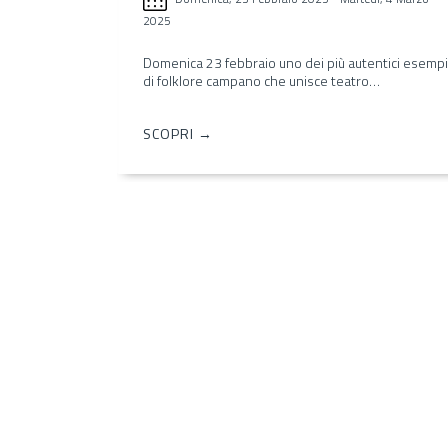
2023
entici esempi
Il 29 e il 30 settembre due serate imperdibili per
o…
scoprire e degustare la pizza in versione…
SCOPRI →