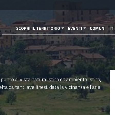
Salta
al
contenuto
principale
SCOPRI IL TERRITORIO
EVENTI
COMUNI
IT
 punto di vista naturalistico ed ambientalistico,
elta da tanti avellinesi, data la vicinanza e l'aria