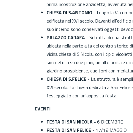
prima ricostruzione anzidetta, avvenuta nel 
CHIESA DI S.ANTONIO
- Lungo la Via omoni
edificata nel XVI secolo. Davanti all'edificio 
suo interno sono conservati oggetti devoziona
PALAZZO CARAFA
- Si tratta di una strut
ubicata nella parte alta del centro storico d
vicina chiesa di S.Nicola, con i tipici vicole
simmetrica su due piani, un alto portale d'
giardino prospiciente, due torri con merlatur
CHIESA DI S.FELICE
- La struttura è semplic
XVI secolo. La chiesa dedicata a San Felice
festeggiato con un'apposita festa.
EVENTI
FESTA DI SAN NICOLA -
6 DICEMBRE
FESTA DI SAN FELICE -
17/18 MAGGIO