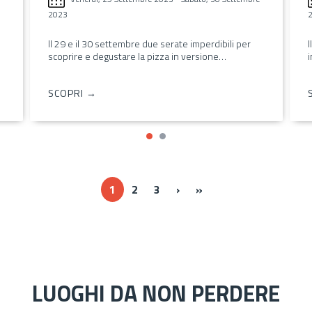
2025
Il 17 e 18 maggio nel paese irpino i festeggiamenti
in onore del santo patrono , oltre al…
SCOPRI →
Next ›
Last »
1
2
3
›
»
LUOGHI DA NON PERDERE