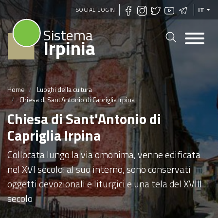
Salta
SOCIAL LOGIN
IT
al
Sistema
contenuto
Irpinia
principale
Home
Luoghi della cultura
Chiesa di Sant'Antonio di Capriglia Irpina
Chiesa di Sant'Antonio di
Capriglia Irpina
Collocata lungo la via omonima, venne edificata
nel XVI secolo: al suo interno, sono conservati
oggetti devozionali e liturgici e una tela del XVIII
secolo