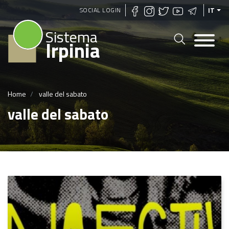
Salta
SOCIAL LOGIN
IT
al
Sistema
contenuto
Irpinia
principale
Home
valle del sabato
valle del sabato