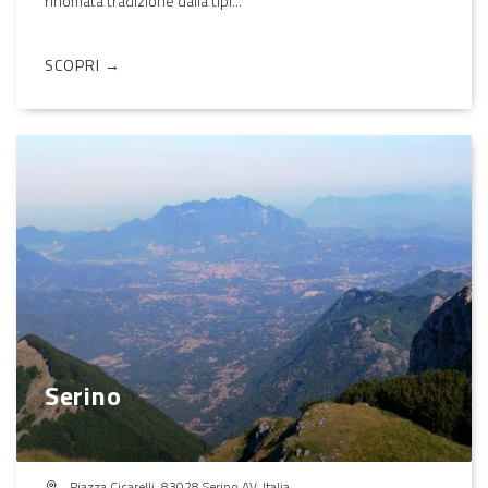
rinomata tradizione dalla tipi...
SCOPRI →
Serino
Piazza Cicarelli, 83028 Serino AV, Italia