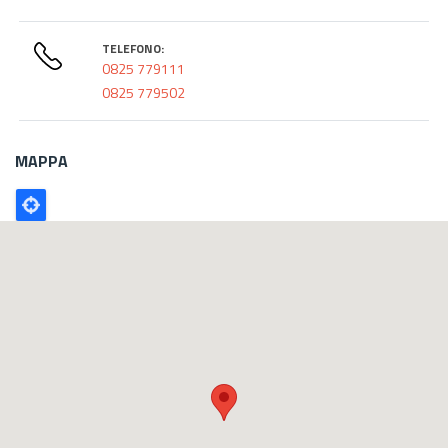
TELEFONO:
0825 779111
0825 779502
MAPPA
Poligono
GEO