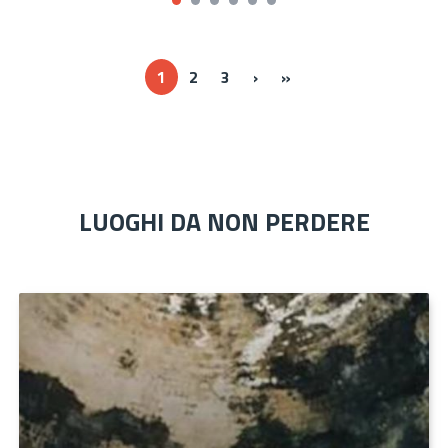
Next ›
Last »
1
2
3
›
»
LUOGHI DA NON PERDERE