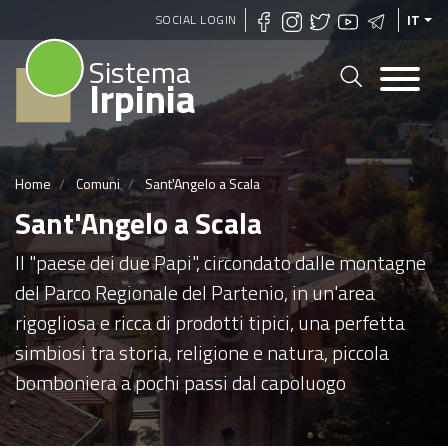
Salta
SOCIAL LOGIN
IT
al
Sistema
contenuto
Irpinia
principale
Home
Comuni
Sant'Angelo a Scala
Sant'Angelo a Scala
Il "paese dei due Papi", circondato dalle montagne
del Parco Regionale del Partenio, in un'area
rigogliosa e ricca di prodotti tipici, una perfetta
simbiosi tra storia, religione e natura, piccola
bomboniera a pochi passi dal capoluogo