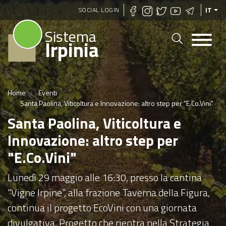
Salta
SOCIAL LOGIN
IT
al
Sistema
contenuto
Irpinia
principale
Home
Eventi
Santa Paolina, Viticoltura e Innovazione: altro step per "E.Co.Vini"
Santa Paolina, Viticoltura e
Innovazione: altro step per
"E.Co.Vini"
Lunedì 29 maggio alle 16:30, presso la cantina
"Vigne Irpine", alla frazione Taverna della Figura,
continua il progetto EcoVini con una giornata
divulgativa. Progetto che rientra nella Strategia