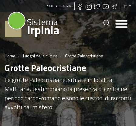
Salta
SOCIAL LOGIN
IT
al
Sistema
contenuto
Irpinia
principale
Home
Luoghi della cultura
Grotte Paleocristiane
Grotte Paleocristiane
Le grotte Paleocristiane, situate in località
Malfitana, testimoniano la presenza di civiltà nel
periodo tardo-romano e sono le custodi di racconti
avvolti dal mistero