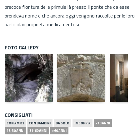
precoce fioritura delle primule là presso il ponte che da esse
prendeva nome e che ancora oggi vengono raccolte per le loro
particolari proprietà medicamentose.
FOTO GALLERY
CONSIGLIATI
CON AMICI
CON BAMBINI
DA SOLO
IN COPPIA
<18 ANNI
18-30 ANNI
31-60 ANNI
>60 ANNI