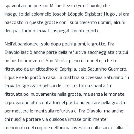
spaventarono persino Miche Pezza (Fra Diavolo) che
inseguito dal colonnello Joseph Léopold Sigisbert Hugo , si era
nascosto in queste grotte con i suoi trecento uomini, alcuni
dei quali furono trovati inspiegabilmente morti.
Nell’abbandonare, solo dopo pochi giorni, le grotte, Fra
Diavolo lasciò anche parte della refurtiva saccheggiata tra cui
un busto bronzeo di San Nicola, pieno di monete, che fu
ritrovato da un cittadino di Capriglia, tale Saturnino Guerriero,
il quale se lo portò a casa. La mattina successiva Saturnino fu
trovato sgozzato nel suo letto. La statua sparita fu
ritrovata poi nuovamente nella grotta, ma senza le monete.
Ci provarono altri contadini del posto ad entrare nella grotta
per mettere le mani sulla refurtiva di Fra Diavolo, ma anche
chi riuscì a portare via qualcosa rimase orribilmente
menomato nel corpo e nell’anima investito dalla sacra follia. Il