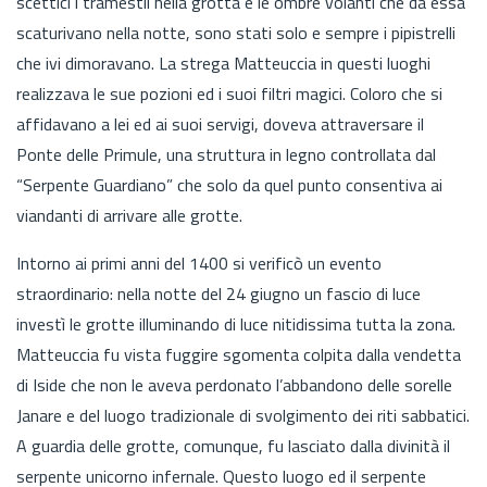
scettici i tramestii nella grotta e le ombre volanti che da essa
scaturivano nella notte, sono stati solo e sempre i pipistrelli
che ivi dimoravano. La strega Matteuccia in questi luoghi
realizzava le sue pozioni ed i suoi filtri magici. Coloro che si
affidavano a lei ed ai suoi servigi, doveva attraversare il
Ponte delle Primule, una struttura in legno controllata dal
“Serpente Guardiano” che solo da quel punto consentiva ai
viandanti di arrivare alle grotte.
Intorno ai primi anni del 1400 si verificò un evento
straordinario: nella notte del 24 giugno un fascio di luce
investì le grotte illuminando di luce nitidissima tutta la zona.
Matteuccia fu vista fuggire sgomenta colpita dalla vendetta
di Iside che non le aveva perdonato l’abbandono delle sorelle
Janare e del luogo tradizionale di svolgimento dei riti sabbatici.
A guardia delle grotte, comunque, fu lasciato dalla divinità il
serpente unicorno infernale. Questo luogo ed il serpente