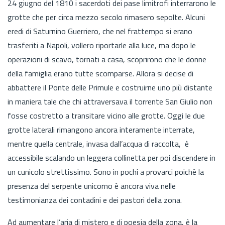
24 giugno del 1810 i sacerdoti dei pase limitrofi interrarono le
grotte che per circa mezzo secolo rimasero sepolte. Alcuni
eredi di Saturnino Guerriero, che nel frattempo si erano
trasferiti a Napoli, vollero riportarle alla luce, ma dopo le
operazioni di scavo, tornati a casa, scoprirono che le donne
della famiglia erano tutte scomparse. Allora si decise di
abbattere il Ponte delle Primule e costruirne uno più distante
in maniera tale che chi attraversava il torrente San Giulio non
fosse costretto a transitare vicino alle grotte. Oggi le due
grotte laterali rimangono ancora interamente interrate,
mentre quella centrale, invasa dall’acqua di raccolta, è
accessibile scalando un leggera collinetta per poi discendere in
un cunicolo strettissimo. Sono in pochi a provarci poichè la
presenza del serpente unicorno è ancora viva nelle
testimonianza dei contadini e dei pastori della zona.
Ad aumentare l’aria di mistero e di poesia della zona, è la