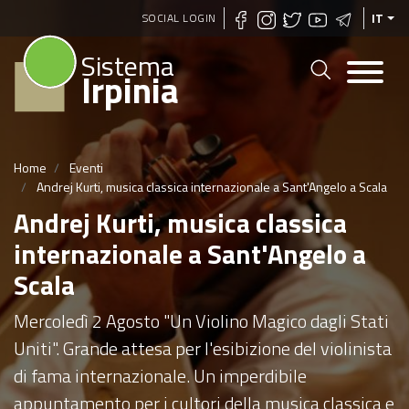
Salta
SOCIAL LOGIN
IT
al
Sistema
contenuto
Irpinia
principale
Home
Eventi
Andrej Kurti, musica classica internazionale a Sant'Angelo a Scala
Andrej Kurti, musica classica
internazionale a Sant'Angelo a
Scala
Mercoledì 2 Agosto "Un Violino Magico dagli Stati
Uniti". Grande attesa per l'esibizione del violinista
di fama internazionale. Un imperdibile
appuntamento per i cultori della musica classica e