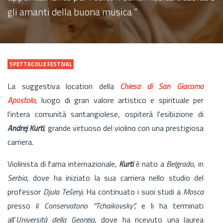
gli amanti della buona musica "
SPETTACOLI E FESTIVAL
La suggestiva location della
Chiesa di San Giacomo
Apostolo
, luogo di gran valore artistico e spirituale per
l'intera comunità santangiolese, ospiterà l'esibizione di
Andrej Kurti
, grande virtuoso del violino con una prestigiosa
carriera.
Violinista di fama internazionale,
Kurti
è nato a
Belgrado
, in
Serbia
, dove ha iniziato la sua carriera nello studio del
professor
Djula Tešenji
. Ha continuato i suoi studi a
Mosca
presso il
Conservatorio “Tchaikovsky”,
e li ha terminati
all'
Università della Georgia
, dove ha ricevuto una laurea