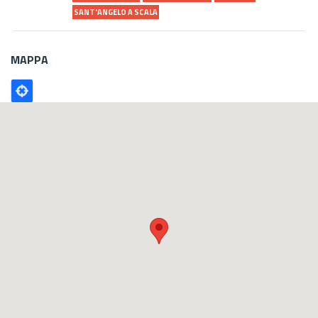
SANT'ANGELO A SCALA
MAPPA
Poligono
GEO