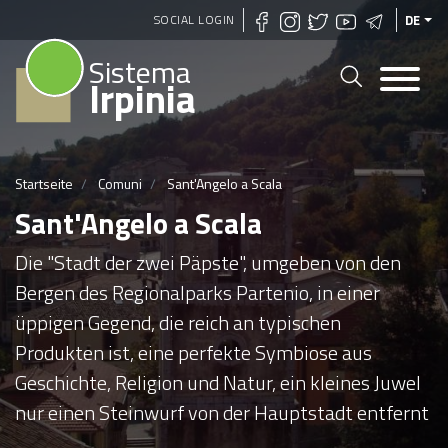
Direkt
SOCIAL LOGIN
DE
zum
Sistema
Inhalt
Irpinia
Startseite
Comuni
Sant'Angelo a Scala
Sant'Angelo a Scala
Die "Stadt der zwei Päpste", umgeben von den
Bergen des Regionalparks Partenio, in einer
üppigen Gegend, die reich an typischen
Produkten ist, eine perfekte Symbiose aus
Geschichte, Religion und Natur, ein kleines Juwel
nur einen Steinwurf von der Hauptstadt entfernt