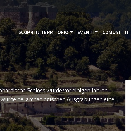
Direkt
zum
Inhalt
SCOPRI IL TERRITORIO
EVENTI
COMUNI
IT
e
obardische Schloss wurde vor einigen Jahren
n wurde bei archäologischen Ausgrabungen eine