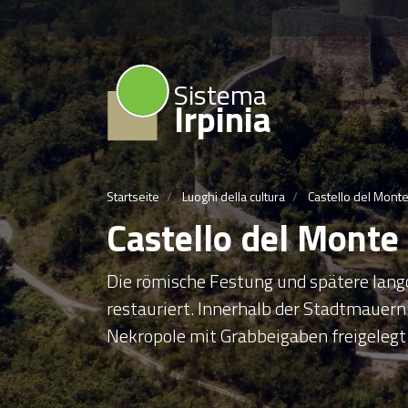
Sistema
Irpinia
Startseite
Luoghi della cultura
Castello del Mont
Castello del Monte
Die römische Festung und spätere lang
restauriert. Innerhalb der Stadtmauer
Nekropole mit Grabbeigaben freigelegt