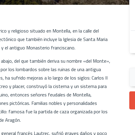
ico y religioso situado en Montella, en la calle del
tónico que también incluye la Iglesia de Santa Maria
y el antiguo Monasterio franciscano.
e abajo, del que también deriva su nombre «del Monte»,
IX por los lombardos sobre las ruinas de una antigua
ha sufrido mejoras a lo largo de los siglos: Carlos II
creo y placer, construyó la cisterna y un sistema para
'Aquino, entonces señores feudales de Montella,
iones pictóricas. Familias nobles y personalidades
tillo: famosa fue la partida de caza organizada por los
 de Aragón.
l general francés Lautrec, sufrió graves daños y poco