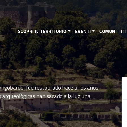
Pasar
al
contenido
principal
SCOPRI IL TERRITORIO
EVENTI
COMUNI
IT
longobardo, fue restaurado hace unos años.
s arqueológicas han sacado a la luz una