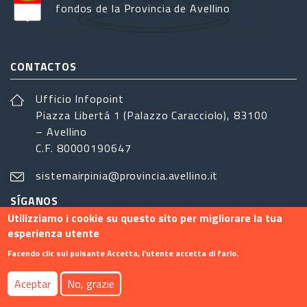
fondos de la Provincia de Avellino
CONTACTOS
Ufficio Infopoint
Piazza Libertá 1 (Palazzo Caracciolo), 83100
– Avellino
C.F. 80000190647
sistemairpinia@provincia.avellino.it
SÍGANOS
Utilizziamo i cookie su questo sito per migliorare la tua
esperienza utente
Facendo clic sul pulsante Accetta, l'utente accetta di farlo.
Footer menu
Aceptar
No, grazie
Contacto
Info
Privacy