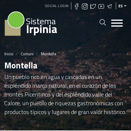
Pasar
SOCIAL LOGIN
ES
al
Sistema
contenido
Irpinia
principal
Inicio
Comuni
Montella
Montella
Un pueblo rico en agua y cascadas en un
espléndido marco natural, en el corazón de los
montes Picentinos y del espléndido valle del
Calore, un pueblo de riquezas gastronómicas con
productos típicos y lugares de gran valor histórico.