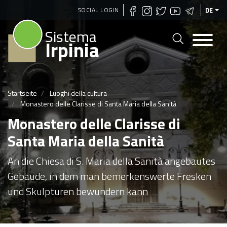
Direkt
SOCIAL LOGIN
DE
zum
Sistema
Inhalt
Irpinia
Startseite
Luoghi della cultura
Monastero delle Clarisse di Santa Maria della Sanità
Monastero delle Clarisse di
Santa Maria della Sanità
An die Chiesa di S. Maria della Sanità angebautes
Gebäude, in dem man bemerkenswerte Fresken
und Skulpturen bewundern kann