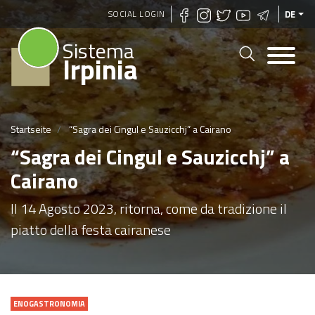
Direkt
SOCIAL LOGIN
DE
zum
Sistema
Inhalt
Irpinia
Startseite
“Sagra dei Cingul e Sauzicchj” a Cairano
“Sagra dei Cingul e Sauzicchj” a
Cairano
Il 14 Agosto 2023, ritorna, come da tradizione il
piatto della festa cairanese
ENOGASTRONOMIA