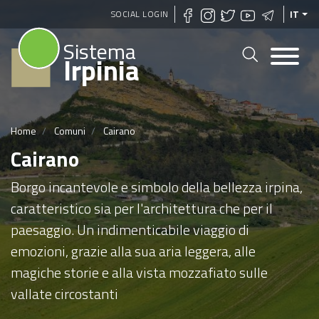
Salta
SOCIAL LOGIN
IT
al
Sistema
contenuto
Irpinia
principale
Home
Comuni
Cairano
Cairano
Borgo incantevole e simbolo della bellezza irpina,
caratteristico sia per l'architettura che per il
paesaggio. Un indimenticabile viaggio di
emozioni, grazie alla sua aria leggera, alle
magiche storie e alla vista mozzafiato sulle
vallate circostanti