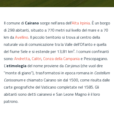
Il comune di
Cairano
sorge nell'area dell'
Alta Irpinia
. È un borgo
di 298 abitanti, situato a 770 metri sul livello del mare e a 70
km da
Avellino
. Il piccolo territorio si trova al centro della
naturale via di comunicazione tra la Valle dell’Ofanto e quella
del fiume Sele e si estende per 13,81 km². I comuni confinanti
sono:
Andretta
,
Calitri
,
Conza della Campania
e Pescopagano.
L'
etimologia
del nome proviene da
Car-janus
(che vuol dire
"monte di giano"), trasformatosi in epoca romana in
Castellum
Carissanum
e chiamato Cairano sin dal 1500, come risulta dalle
carte geografiche del Vaticano completate nel 1585. Gli
abitanti sono detti cairanesi e San Leone Magno è il loro
patrono.