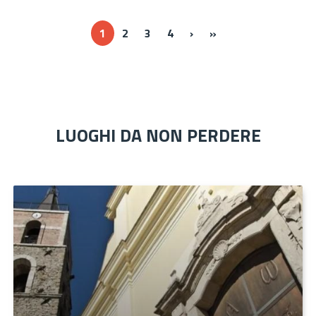
Next ›
Last »
1
2
3
4
›
»
LUOGHI DA NON PERDERE