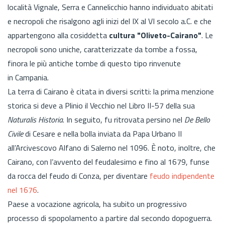
località Vignale, Serra e Cannelicchio hanno individuato abitati
e necropoli che risalgono agli inizi del IX al VI secolo a.C. e che
appartengono alla cosiddetta
cultura "Oliveto-Cairano"
. Le
necropoli sono uniche, caratterizzate da tombe a fossa,
finora le più antiche tombe di questo tipo rinvenute
in Campania.
La terra di Cairano è citata in diversi scritti: la prima menzione
storica si deve a Plinio il Vecchio nel Libro II-57 della sua
Naturalis Historia
. In seguito, fu ritrovata persino nel
De Bello
Civile
di Cesare e nella bolla inviata da Papa Urbano II
all’Arcivescovo Alfano di Salerno nel 1096.
È noto, inoltre, che
Cairano,
con l’avvento del feudalesimo e fino al 1679, funse
da rocca del feudo di Conza, per diventare
feudo indipendente
nel 1676
.
Paese a vocazione agricola, ha subito un progressivo
processo di spopolamento a partire dal secondo dopoguerra.