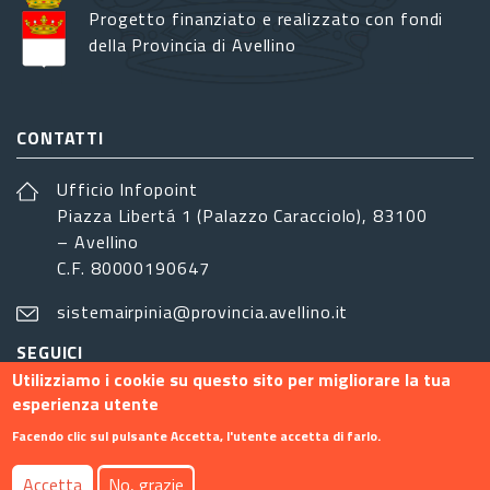
Progetto finanziato e realizzato con fondi
della Provincia di Avellino
CONTATTI
Ufficio Infopoint
Piazza Libertá 1 (Palazzo Caracciolo), 83100
– Avellino
C.F. 80000190647
sistemairpinia@provincia.avellino.it
SEGUICI
Utilizziamo i cookie su questo sito per migliorare la tua
esperienza utente
Facendo clic sul pulsante Accetta, l'utente accetta di farlo.
Footer menu
Accetta
No, grazie