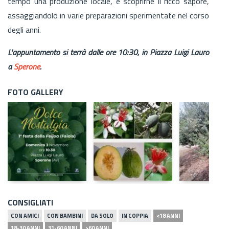
tempo una produzione locale, e scoprirne il ricco sapore,
assaggiandolo in varie preparazioni sperimentate nel corso
degli anni.
L'appuntamento si terrà dalle ore 10:30, in Piazza Luigi Lauro
a
Sperone
.
FOTO GALLERY
CONSIGLIATI
CON AMICI
CON BAMBINI
DA SOLO
IN COPPIA
<18 ANNI
18-30 ANNI
31-60 ANNI
>60 ANNI