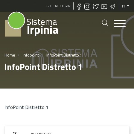
Salta
SOCIAL LOGIN
IT
al
Sistema
contenuto
Irpinia
principale
Home
Infopoint
InfoPoint Distretto 1
InfoPoint Distretto 1
InfoPoint Distretto 1
DISTRETTO: