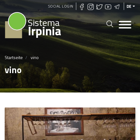
Direkt
SOCIAL LOGIN
DE
zum
Sistema
Inhalt
Irpinia
Startseite
vino
vino