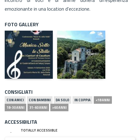
emozionante in una location d'eccezione.
FOTO GALLERY
CONSIGLIATI
CON AMICI
CON BAMBINI
DA SOLO
IN COPPIA
<18 ANNI
18-30 ANNI
31-60 ANNI
>60 ANNI
ACCESSIBILITA
TOTALLY ACCESSIBLE