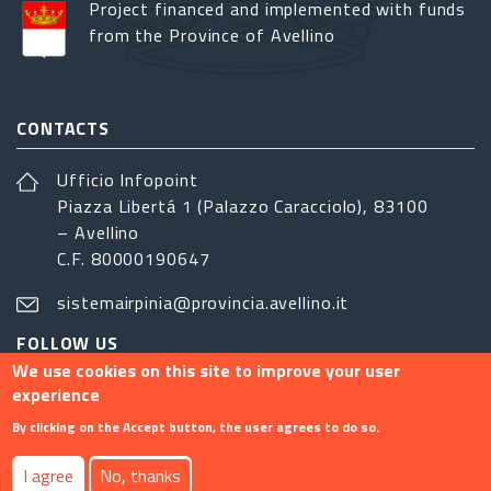
Project financed and implemented with funds
from the Province of Avellino
CONTACTS
Ufficio Infopoint
Piazza Libertá 1 (Palazzo Caracciolo), 83100
– Avellino
C.F. 80000190647
sistemairpinia@provincia.avellino.it
FOLLOW US
We use cookies on this site to improve your user
experience
By clicking on the Accept button, the user agrees to do so.
Footer menu
I agree
No, thanks
Contact