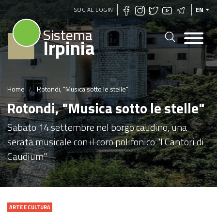
Skip
SOCIAL LOGIN
EN
to
Sistema
main
Irpinia
content
Home
Rotondi, "Musica sotto le stelle"
Rotondi, "Musica sotto le stelle"
Sabato 14 settembre nel borgo caudino, una
serata musicale con il coro polifonico "I Cantori di
Caudium"
ARTE E CULTURA