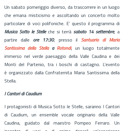
Un sabato pomeriggio diverso, da trascorrere in un luogo
che emana misticismo e ascoltando un concerto molto
particolare di voci polifoniche. E’ questo il programma di
Musica Sotto le Stelle
che si terrà
sabato 14 settembre
, a
partire dalle
ore 17:30
, presso il
Santuario di Maria
Santissima della Stella
a
Rotondi
, un luogo totalmente
immerso nel verde paesaggio della Valle Caudina e dei
Monti del Partenio, tra i boschi di castagno. L'evento
è organizzato dalla Confraternita Maria Santissima della
Stella.
I Cantori di Caudium
I protagonisti di Musica Sotto le Stelle, saranno I Cantori
di Caudium, un ensemble vocale originario della Valle
Caudina, guidato dal maestro Pompeo Ferraro. Un
incontro di voci e di anime donerà un'esperienza