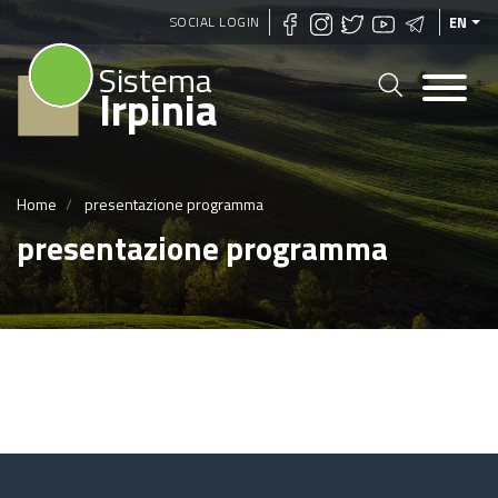
Skip
SOCIAL LOGIN
EN
to
Sistema
main
Irpinia
content
Home
presentazione programma
presentazione programma