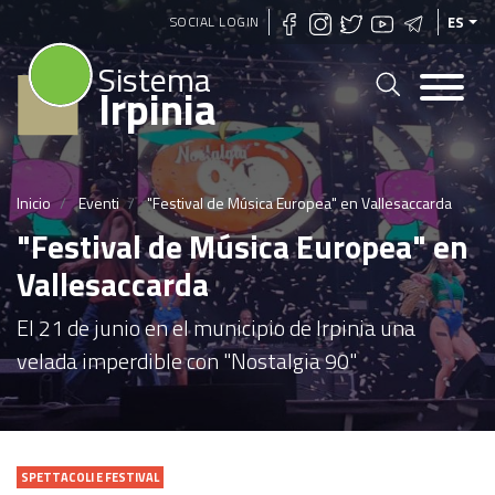
Pasar
SOCIAL LOGIN
ES
al
Sistema
contenido
Irpinia
principal
Inicio
Eventi
"Festival de Música Europea" en Vallesaccarda
"Festival de Música Europea" en
Vallesaccarda
El 21 de junio en el municipio de Irpinia una
velada imperdible con "Nostalgia 90"
SPETTACOLI E FESTIVAL