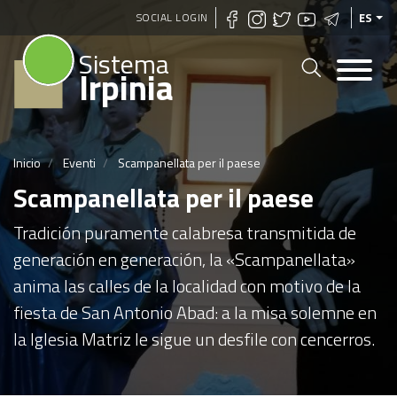
Pasar
SOCIAL LOGIN
ES
al
Sistema
contenido
Irpinia
principal
Inicio
Eventi
Scampanellata per il paese
Scampanellata per il paese
Tradición puramente calabresa transmitida de
generación en generación, la «Scampanellata»
anima las calles de la localidad con motivo de la
fiesta de San Antonio Abad: a la misa solemne en
la Iglesia Matriz le sigue un desfile con cencerros.