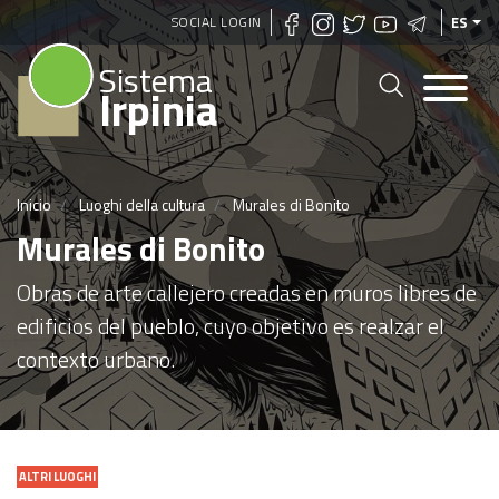
Pasar
SOCIAL LOGIN
ES
al
Sistema
contenido
Irpinia
principal
Inicio
Luoghi della cultura
Murales di Bonito
Murales di Bonito
Obras de arte callejero creadas en muros libres de
edificios del pueblo, cuyo objetivo es realzar el
contexto urbano.
ALTRI LUOGHI