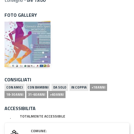
FOTO GALLERY
CONSIGLIATI
CON AMICI
CON BAMBINI
DA SOLO
IN COPPIA
<18 ANNI
18-30 ANNI
31-60 ANNI
>60 ANNI
ACCESSIBILITA
TOTALMENTE ACCESSIBILE
COMUNE: