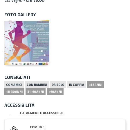
FOTO GALLERY
CONSIGLIATI
CON AMICI
CON BAMBINI
DA SOLO
IN COPPIA
<18 ANNI
18-30 ANNI
31-60 ANNI
>60 ANNI
ACCESSIBILITA
TOTALMENTE ACCESSIBILE
COMUNE: