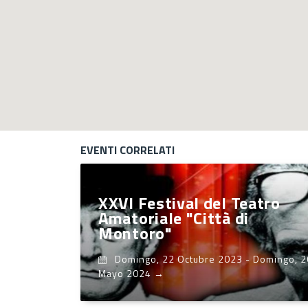
EVENTI CORRELATI
XXVI Festival del Teatro
Amatoriale "Città di
Montoro"
Domingo, 22 Octubre 2023
-
Domingo, 2
Mayo 2024
→