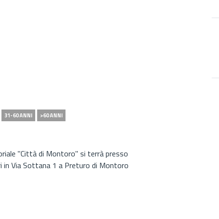
31-60 ANNI
>60 ANNI
riale "Città di Montoro" si terrà presso
ari in Via Sottana 1 a Preturo di Montoro