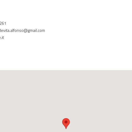
9261
devita.alfonso@gmail.com
.it