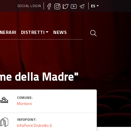
SOCIAL LOGIN
ES
INERARI
DISTRETTI
NEWS
ome della Madre"
COMUNE:
Montoro
INFOPOINT:
InfoPoint Distretto 6