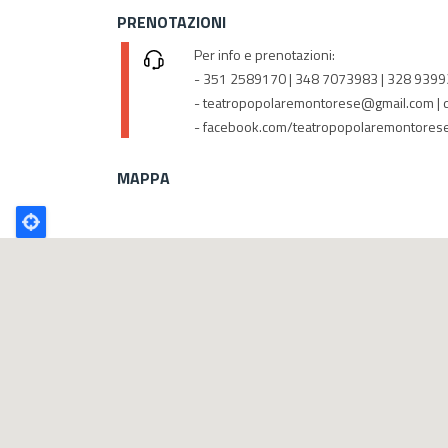
PRENOTAZIONI
Per info e prenotazioni:
- 351 2589170 | 348 7073983 | 328 939
- teatropopolaremontorese@gmail.com | 
- facebook.com/teatropopolaremontorese
MAPPA
Poligono
GEO