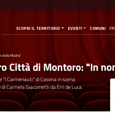
Pasar
al
contenido
principal
SCOPRI IL TERRITORIO
EVENTI
COMUNI
IT
me della Madre"
tro Città di Montoro: "In n
 "I Carmenauti" di Casoria in scena
di Carmela Giacometti da Erri de Luca