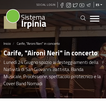
Pasar
SOCIAL LOGIN
ES
al
Sistema
contenido
Irpinia
principal
Inicio
Carife, "Aironi Neri" in concerto
Carife, "Aironi Neri" in concerto
Lunedì 24 Giugno spazio ai festeggiamenti della
Natività di San Giovanni Battista. Banda
Musicale, Processione, spettacolo pirotecnico e la
Cover Band Nomadi