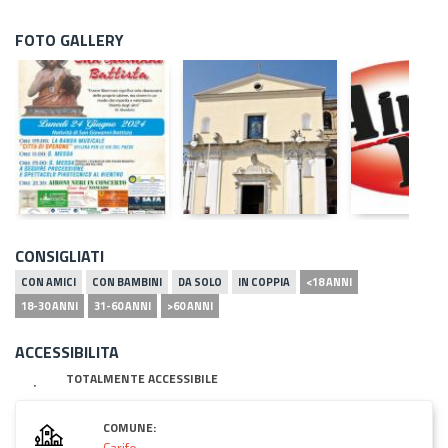
FOTO GALLERY
CONSIGLIATI
CON AMICI
CON BAMBINI
DA SOLO
IN COPPIA
<18 ANNI
18-30 ANNI
31-60 ANNI
>60 ANNI
ACCESSIBILITA
TOTALMENTE ACCESSIBILE
COMUNE:
Carife