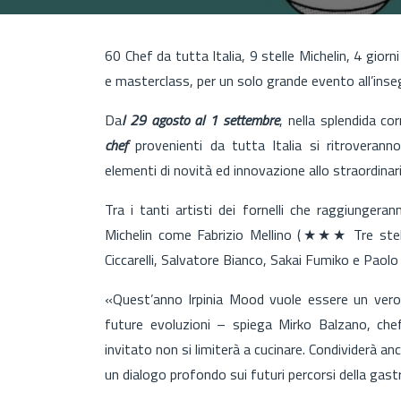
60 Chef da tutta Italia, 9 stelle Michelin, 4 giorni
e masterclass, per un solo grande evento all’inse
Da
l 29 agosto al 1 settembre
, nella splendida c
chef
provenienti da tutta Italia si ritroverann
elementi di novità ed innovazione allo straordinario
Tra i tanti artisti dei fornelli che raggiungera
Michelin come Fabrizio Mellino (★★★ Tre stelle 
Ciccarelli, Salvatore Bianco, Sakai Fumiko e Paolo 
«Quest’anno Irpinia Mood vuole essere un vero e 
future evoluzioni – spiega Mirko Balzano, che
invitato non si limiterà a cucinare. Condividerà an
un dialogo profondo sui futuri percorsi della gast