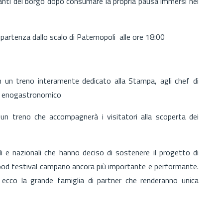
anti del borgo dopo consumare la propria pausa immersi nei
n partenza dallo scalo di Paternopoli alle ore 18:00
 un treno interamente dedicato alla Stampa, agli chef di
o e enogastronomico
n un treno che accompagnerà i visitatori alla scoperta dei
i e nazionali che hanno deciso di sostenere il progetto di
l food festival campano ancora più importante e performante.
to, ecco la grande famiglia di partner che renderanno unica