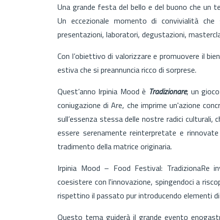
Una grande festa del bello e del buono che un terr
Un eccezionale momento di convivialità che sa
presentazioni, laboratori, degustazioni, masterc
Con l’obiettivo di valorizzare e promuovere il bien-
estiva che si preannuncia ricco di sorprese.
Quest’anno Irpinia Mood è
Tradizionare
, un gioco
coniugazione di Are, che imprime un'azione concre
sull’essenza stessa delle nostre radici cultural
essere serenamente reinterpretate e rinnovate
tradimento della matrice originaria.
Irpinia Mood – Food Festival: TradizionaRe in
coesistere con l'innovazione, spingendoci a riscopr
rispettino il passato pur introducendo elementi di
Questo tema guiderà il grande evento enogastr