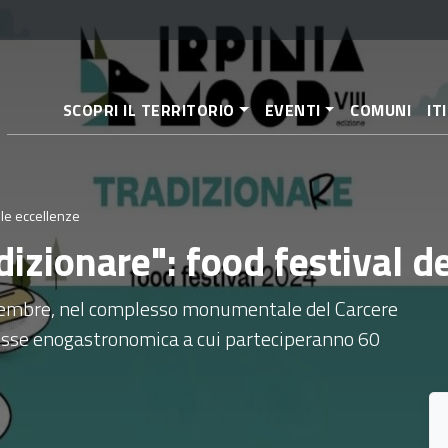
Pasar
al
contenido
principal
SCOPRI IL TERRITORIO
EVENTI
COMUNI
IT
lle eccellenze
dizionare": food festival d
tembre, nel complesso monumentale del Carcere
messe enogastronomica a cui parteciperanno 60