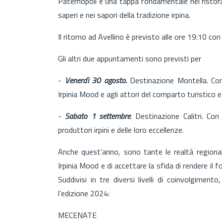
Paternopoli e una tappa fondamentale nei ristor
saperi e nei sapori della tradizione irpina.
Il ritorno ad Avellino è previsto alle ore 19:10 co
Gli altri due appuntamenti sono previsti per
-
Venerdì 30 agosto.
Destinazione Montella. Con
Irpinia Mood e agli attori del comparto turistic
-
Sabato 1 settembre
. Destinazione Calitri. Co
produttori irpini e delle loro eccellenze.
Anche quest’anno, sono tante le realtà regional
Irpinia Mood e di accettare la sfida di rendere i
Suddivisi in tre diversi livelli di coinvolgimen
l’edizione 2024:
MECENATE