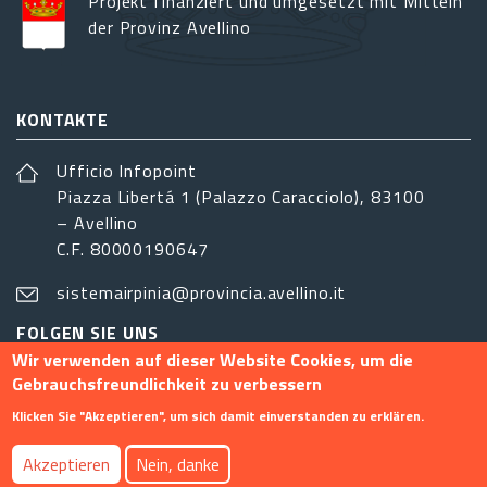
Projekt finanziert und umgesetzt mit Mitteln
der Provinz Avellino
KONTAKTE
Ufficio Infopoint
Piazza Libertá 1 (Palazzo Caracciolo), 83100
– Avellino
C.F. 80000190647
sistemairpinia@provincia.avellino.it
FOLGEN SIE UNS
Wir verwenden auf dieser Website Cookies, um die
Gebrauchsfreundlichkeit zu verbessern
Klicken Sie "Akzeptieren", um sich damit einverstanden zu erklären.
Footer menu
Akzeptieren
Nein, danke
Info
Kontakt
Privacy