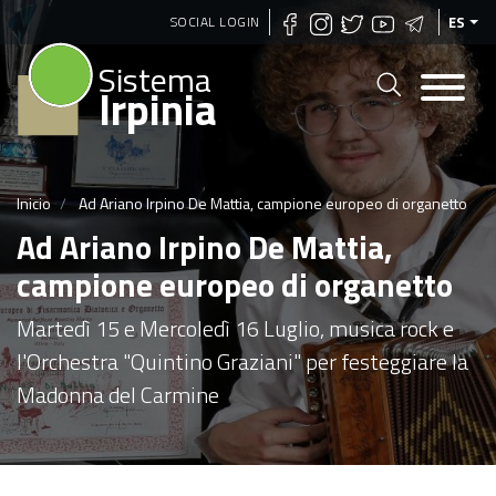
Pasar
SOCIAL LOGIN
ES
al
Sistema
contenido
Irpinia
principal
Inicio
Ad Ariano Irpino De Mattia, campione europeo di organetto
Ad Ariano Irpino De Mattia,
campione europeo di organetto
Martedì 15 e Mercoledì 16 Luglio, musica rock e
l'Orchestra "Quintino Graziani" per festeggiare la
Madonna del Carmine