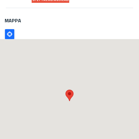
MAPPA
Poligono
GEO